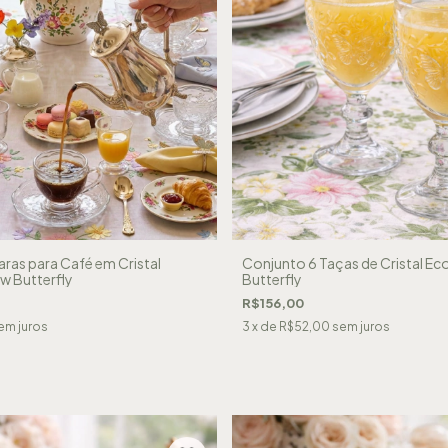
aras para Café em Cristal
Conjunto 6 Taças de Cristal E
w Butterfly
Butterfly
R$156,00
em juros
3
x de
R$52,00
sem juros