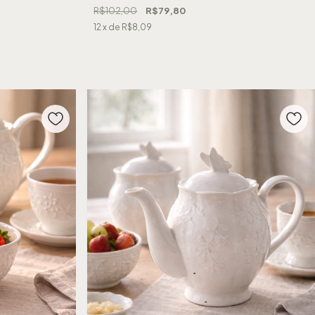
R$102,00
R$79,80
12
x de
R$8,09