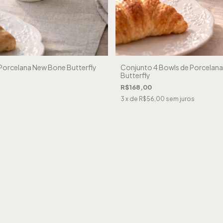
Porcelana New Bone Butterfly
Conjunto 4 Bowls de Porcelan
Butterfly
R$168,00
3
x de
R$56,00
sem juros