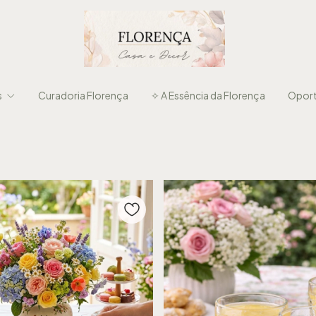
s
Curadoria Florença
✧ A Essência da Florença
Oport