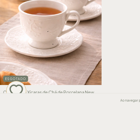
ESGOTADO
Conjunto 6 Xícaras de Chá de Porcelana New
Bone Butterfly
Ao navegar p
R$195,00
3
x de
R$65,00
sem juros