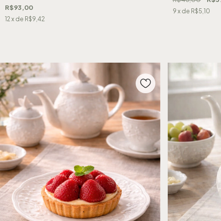
R$93,00
9
x de
R$5,10
12
x de
R$9,42