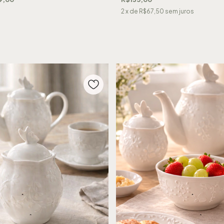
2
x de
R$67,50
sem juros