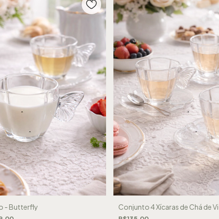
o - Butterfly
Conjunto 4 Xícaras de Chá de Vi
9,00
R$135,00