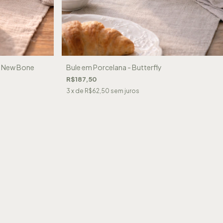
a New Bone
Bule em Porcelana - Butterfly
R$187,50
3
x de
R$62,50
sem juros