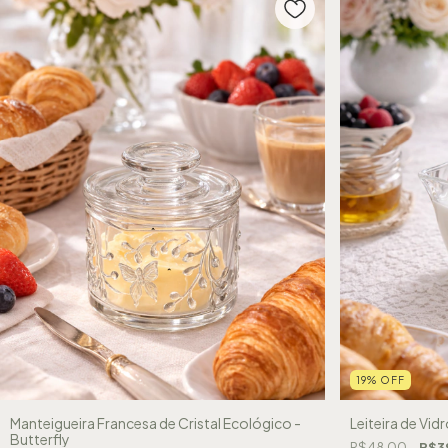
19
%
OFF
Manteigueira Francesa de Cristal Ecológico -
Leiteira de Vidr
Butterfly
R$48,00
R$3