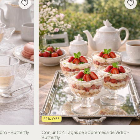
22
%
OFF
dro - Butterfly
Conjunto 4 Taças de Sobremesa de Vidro -
Butterfly