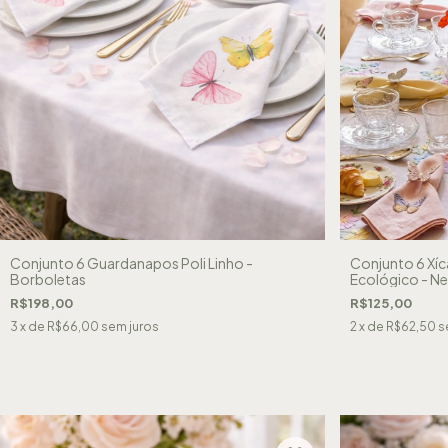
Conjunto 6 Guardanapos Poli Linho -
Conjunto 6 Xíc
Borboletas
Ecológico - Ne
R$198,00
R$125,00
3
x de
R$66,00
sem juros
2
x de
R$62,50
s