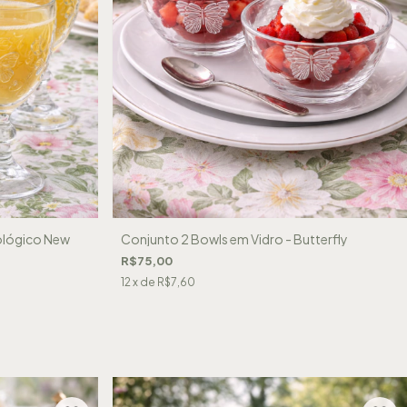
cológico New
Conjunto 2 Bowls em Vidro - Butterfly
R$75,00
12
x de
R$7,60