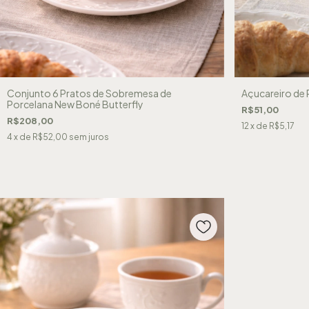
Conjunto 6 Pratos de Sobremesa de
Açucareiro de 
Porcelana New Boné Butterfly
R$51,00
R$208,00
12
x de
R$5,17
4
x de
R$52,00
sem juros