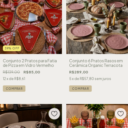
39
%
OFF
Conjunto 2 Pratos para Fatia
Conjunto 6 Pratos Rasos em
de Pizza em Vidro Vermelho
Cerâmica Organic Terracota
R$139,00
R$85,00
R$289,00
12
x de
R$8,61
5
x de
R$57,80
sem juros