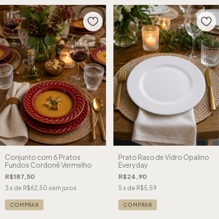
Conjunto com 6 Pratos
Prato Raso de Vidro Opalino
Fundos Cordonê Vermelho
Everyday
R$187,50
R$24,90
3
x de
R$62,50
sem juros
5
x de
R$5,59