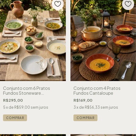
Conjunto com 6 Pratos
Conjunto com 4 Pratos
Fundos Stoneware
Fundos Cantaloupe
Campestre
R$295,00
R$169,00
5
x de
R$59,00
sem juros
3
x de
R$56,33
sem juros