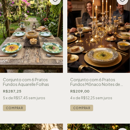
Conjunto com 6 Pratos
Conjunto com 6 Pratos
Fundos Aquarelle Folhas
Fundos Mônaco Noites de
Verão
R$287,25
R$209,00
5
x de
R$57,45
sem juros
4
x de
R$52,25
sem juros