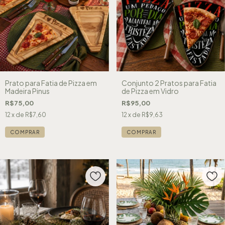
Prato para Fatia de Pizza em
Conjunto 2 Pratos para Fatia
Madeira Pinus
de Pizza em Vidro
R$75,00
R$95,00
12
x de
R$7,60
12
x de
R$9,63