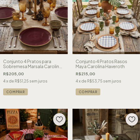
Conjunto 4 Pratos para
Conjunto 4 Pratos Rasos
Sobremesa Marsala Carolina
Maya Carolina Haveroth
Haveroth
R$205,00
R$215,00
4
x de
R$51,25
sem juros
4
x de
R$53,75
sem juros