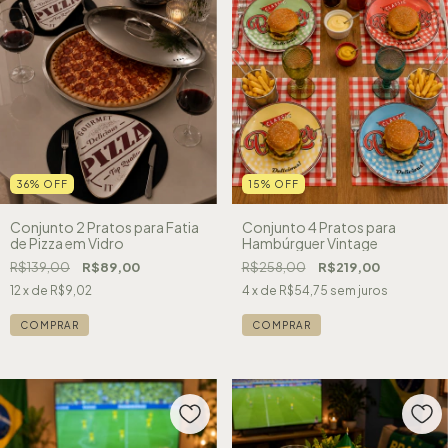
36
%
OFF
15
%
OFF
Conjunto 2 Pratos para Fatia
Conjunto 4 Pratos para
de Pizza em Vidro
Hambúrguer Vintage
R$139,00
R$89,00
R$258,00
R$219,00
12
x de
R$9,02
4
x de
R$54,75
sem juros