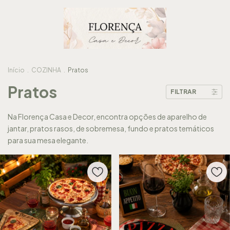
Início
.
COZINHA
.
Pratos
Pratos
FILTRAR
Na Florença Casa e Decor, encontra opções de aparelho de
jantar, pratos rasos, de sobremesa, fundo e pratos temáticos
para sua mesa elegante.