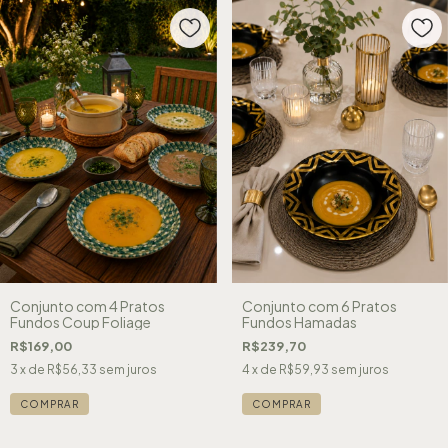
Conjunto com 4 Pratos
Conjunto com 6 Pratos
Fundos Coup Foliage
Fundos Hamadas
R$169,00
R$239,70
3
x de
R$56,33
sem juros
4
x de
R$59,93
sem juros