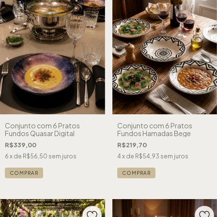
Conjunto com 6 Pratos
Conjunto com 6 Pratos
Fundos Quasar Digital
Fundos Hamadas Bege
R$339,00
R$219,70
6
x de
R$56,50
sem juros
4
x de
R$54,93
sem juros