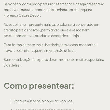
Se você foi convidado para um casamento e deseja presentear
os noivos, basta encontrar a lista criada por eles aqui na
Florença Casa e Decor.
Ao escolher um presente na lista, o valor será convertido em
crédito para os noivos, permitindo que eles escolham
posteriormente os produtos desejados na loja.
Essa forma garante mais liberdade para o casal montar seu
novo lar com itens que realmente irão utilizar.
Sua contribuição fará parte de um momento muito especial na
vida deles.
Como presentear:
Procure a lista pelo nome dos noivos.
Escolha um dos presentes disponíveis.