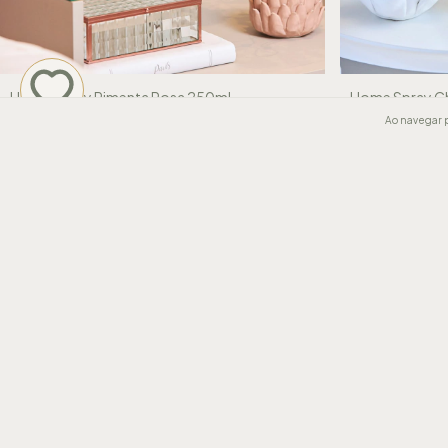
Home Spray Pimenta Rosa 250ml
Home Spray C
R$96,00
R$96,00
Ao navegar p
12
x de
R$9,73
12
x de
R$9,73