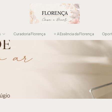
s
Curadoria Florença
✧ A Essência da Florença
Oport