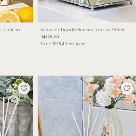
diterrâneo
Sabonete Líquido Floresta Tropical 350ml
R$175,20
3
x de
R$58,40
sem juros