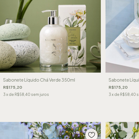
Sabonete Líquido Chá Verde 350ml
Sabonete Líqu
R$175,20
R$175,20
3
x de
R$58,40
sem juros
3
x de
R$58,40
s