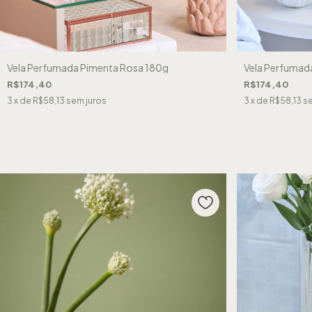
Vela Perfumada Pimenta Rosa 180g
Vela Perfumad
R$174,40
R$174,40
3
x de
R$58,13
sem juros
3
x de
R$58,13
se