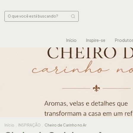
Início
Inspire-se
Produto
Início
.
INSPIRAÇÃO
.
Cheiro de Carinho no Ar