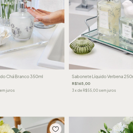
ido Chá Branco 350ml
Sabonete Líquido Verbena 250
R$165,00
em juros
3
x de
R$55,00
sem juros