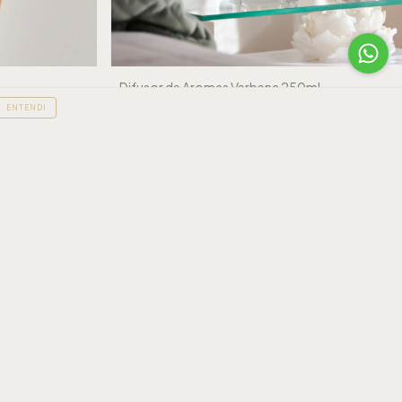
Difusor de Aromas Verbena 250ml
R$185,00
ENTENDI
3
x de
R$61,67
sem juros