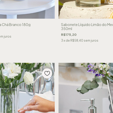
a Chá Branco 180g
Sabonete Líquido Limão do Me
350ml
R$175,20
m juros
3
x de
R$58,40
sem juros