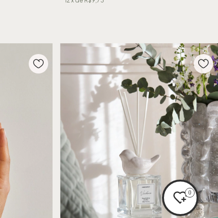
12
x de
R$9,73
0