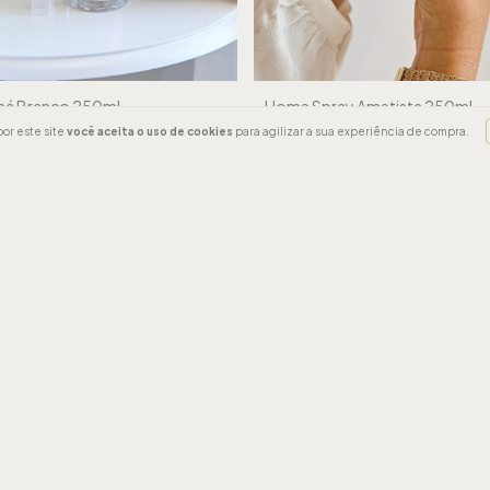
há Branco 250ml
Home Spray Ametista 250ml
R$96,00
or este site
você aceita o uso de cookies
para agilizar a sua experiência de compra.
12
x de
R$9,73