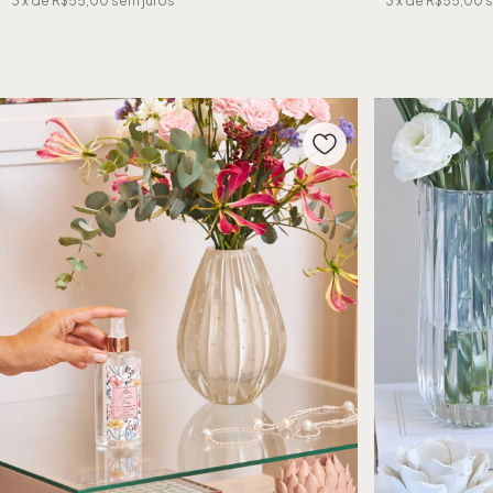
3
x de
R$55,00
sem juros
3
x de
R$55,00
s