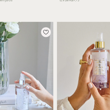
em juros
12
x de
R$9,73