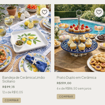
Bandeja de Cerâmica Limão
Prato Duplo em Cerâmica
Siciliano
R$519,00
R$99,15
6
x de
R$86,50
sem juros
12
x de
R$10,05