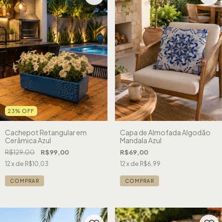
23
%
OFF
Cachepot Retangular em
Capa de Almofada Algodão
Cerâmica Azul
Mandala Azul
R$129,00
R$99,00
R$69,00
12
x de
R$10,03
12
x de
R$6,99