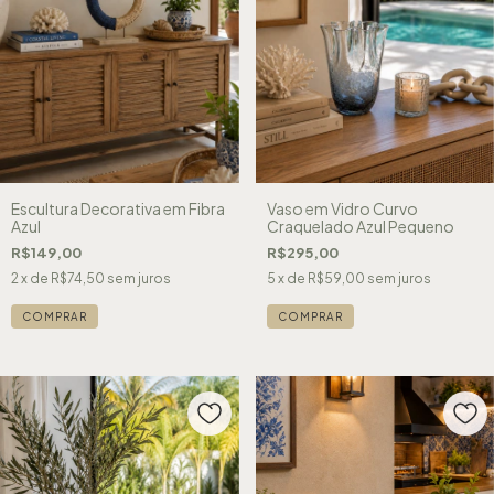
Escultura Decorativa em Fibra
Vaso em Vidro Curvo
Azul
Craquelado Azul Pequeno
R$149,00
R$295,00
2
x de
R$74,50
sem juros
5
x de
R$59,00
sem juros