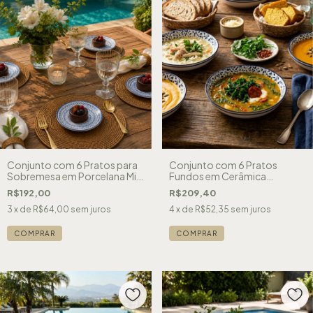
Conjunto com 6 Pratos para
Conjunto com 6 Pratos
Sobremesa em Porcelana Mix
Fundos em Cerâmica
and Match
Decorado Azul e Branco
R$192,00
R$209,40
3
x de
R$64,00
sem juros
4
x de
R$52,35
sem juros