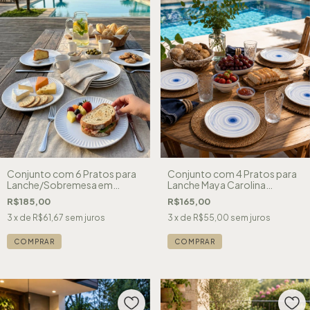
Conjunto com 6 Pratos para
Conjunto com 4 Pratos para
Lanche/Sobremesa em
Lanche Maya Carolina
Cerâmica Branco
Haveroth
R$185,00
R$165,00
3
x de
R$61,67
sem juros
3
x de
R$55,00
sem juros