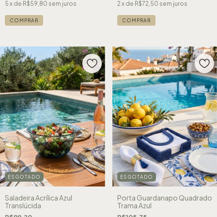
5
x de
R$59,80
sem juros
2
x de
R$72,50
sem juros
ESGOTADO
ESGOTADO
Saladeira Acrílica Azul
Porta Guardanapo Quadrado
Translúcida
Trama Azul
R$99,20
R$105,75