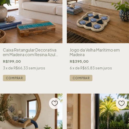
Caixa Retangular Decorativa
Jogo da Velha Marítimo em
em Madeira com Resina Azul
Madeira
Turquesa
R$199,00
R$395,00
3
x de
R$66,33
sem juros
6
x de
R$65,83
sem juros