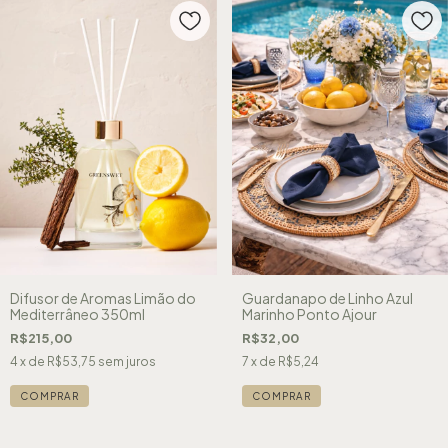
Difusor de Aromas Limão do
Guardanapo de Linho Azul
Mediterrâneo 350ml
Marinho Ponto Ajour
R$215,00
R$32,00
4
x de
R$53,75
sem juros
7
x de
R$5,24