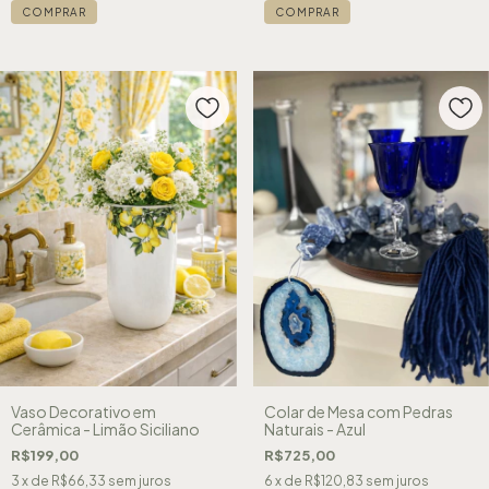
Vaso Decorativo em
Colar de Mesa com Pedras
Cerâmica - Limão Siciliano
Naturais - Azul
R$199,00
R$725,00
3
x de
R$66,33
sem juros
6
x de
R$120,83
sem juros