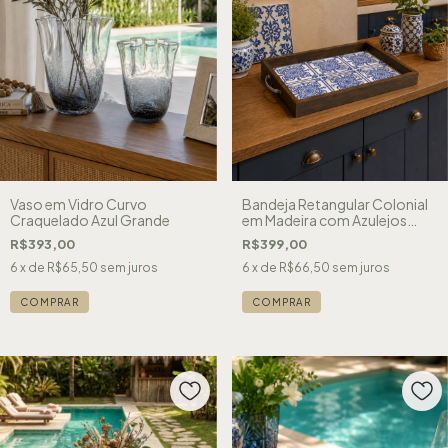
Vaso em Vidro Curvo
Bandeja Retangular Colonial
Craquelado Azul Grande
em Madeira com Azulejos
Portugueses
R$393,00
R$399,00
6
x de
R$65,50
sem juros
6
x de
R$66,50
sem juros