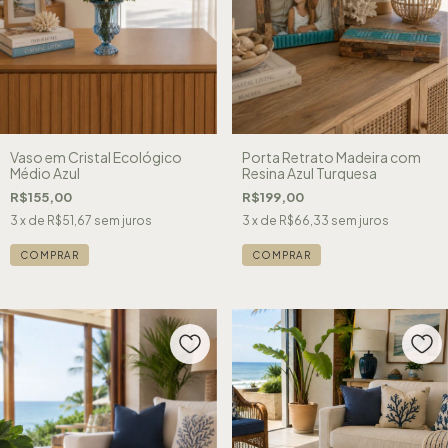
Vaso em Cristal Ecológico
Porta Retrato Madeira com
Médio Azul
Resina Azul Turquesa
R$155,00
R$199,00
3
x de
R$51,67
sem juros
3
x de
R$66,33
sem juros