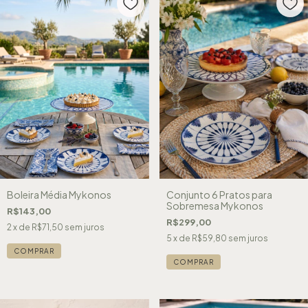
Boleira Média Mykonos
Conjunto 6 Pratos para
Sobremesa Mykonos
R$143,00
R$299,00
2
x de
R$71,50
sem juros
5
x de
R$59,80
sem juros