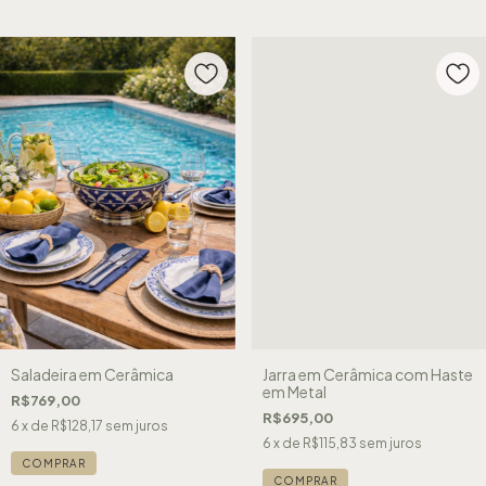
Saladeira em Cerâmica
Jarra em Cerâmica com Haste
em Metal
R$769,00
R$695,00
6
x de
R$128,17
sem juros
6
x de
R$115,83
sem juros