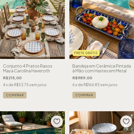
FRETE GRÁTIS
Conjunto 4 Pratos Rasos
Bandeja em Cerâmica Pintada
Maya Carolina Haveroth
à Mão com Hastes em Metal
R$215,00
R$989,00
4
x de
R$53,75
sem juros
6
x de
R$164,83
sem juros