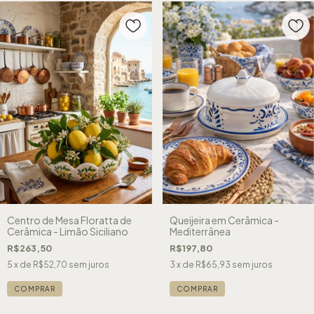
Centro de Mesa Floratta de
Queijeira em Cerâmica -
Cerâmica - Limão Siciliano
Mediterrânea
R$263,50
R$197,80
5
x de
R$52,70
sem juros
3
x de
R$65,93
sem juros