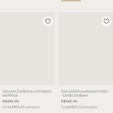
Jarra em Cerâmica com Haste
Garrafa Decorativa em Vidro
em Metal
- Limão Siciliano
R$695,00
R$148,50
6
x de
R$115,83
sem juros
2
x de
R$74,25
sem juros