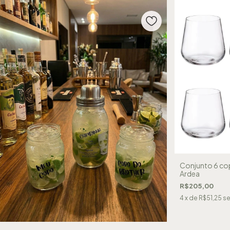
Conjunto 6 cop
Ardea
R$205,00
4
x de
R$51,25
se