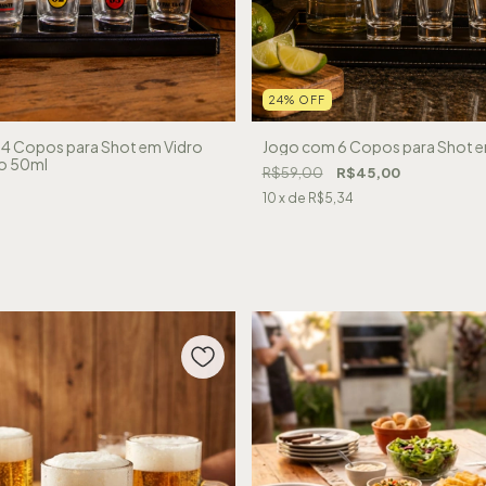
24
%
OFF
4 Copos para Shot em Vidro
Jogo com 6 Copos para Shot e
o 50ml
R$59,00
R$45,00
10
x de
R$5,34