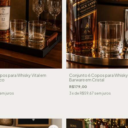
pos para Whisky Vital em
Conjunto 6 Copos para Whisk
ico
Barware em Cristal
R$179,00
em juros
3
x de
R$59,67
sem juros