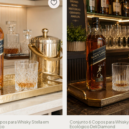
pos para Whisky Stella em
Conjunto 6 Copos para Whisky 
ico
Ecológico Deli Diamond