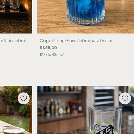
m Vidro 50ml
Copo Mixing Glass 750ml para Drinks
R$55,00
12
x de
R$5,57