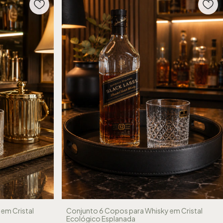
em Cristal
Conjunto 6 Copos para Whisky em Cristal
Ecológico Esplanada