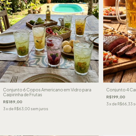
Conjunto 6 Copos Americano em Vidro para
Conjunto 4 Ca
Caipirinha de Frutas
R$199,00
R$189,00
3
x de
R$66,33
s
3
x de
R$63,00
sem juros