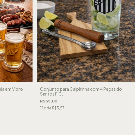
ja em Vidro
Conjunto para Caipirinha com 4 Peças do
Santos F.C.
R$55,00
12
x de
R$5,57