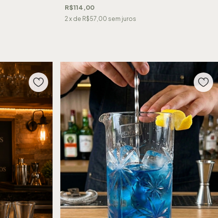
R$114,00
2
x de
R$57,00
sem juros