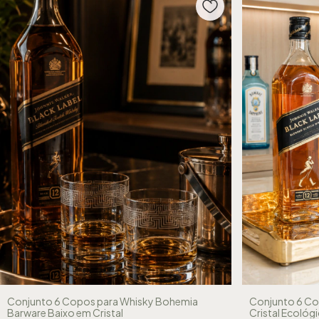
Conjunto 6 Copos para Whisky Bohemia
Conjunto 6 Co
Barware Baixo em Cristal
Cristal Ecológ