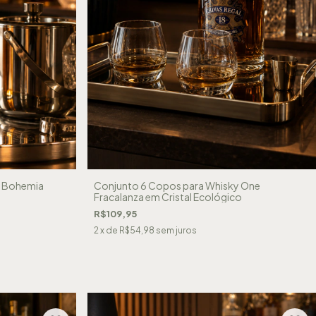
y Bohemia
Conjunto 6 Copos para Whisky One
Fracalanza em Cristal Ecológico
R$109,95
2
x de
R$54,98
sem juros