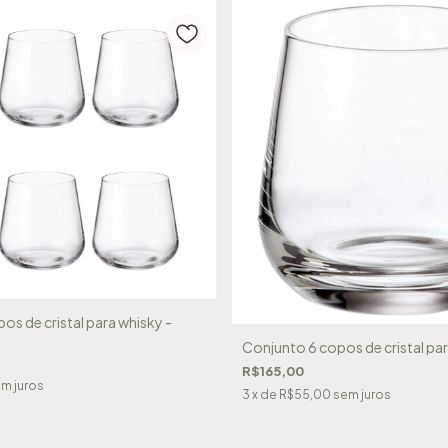
os de cristal para whisky -
Conjunto 6 copos de cristal par
R$165,00
m juros
3
x de
R$55,00
sem juros