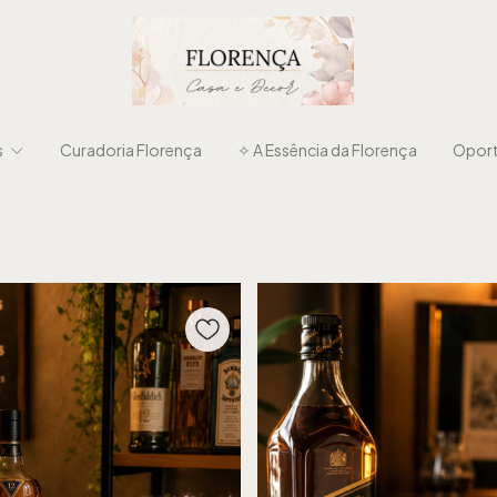
s
Curadoria Florença
✧ A Essência da Florença
Oport