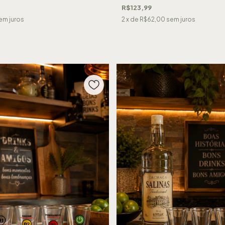
R$123,99
em juros
2
x de
R$62,00
sem juros