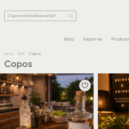
Início
Inspire-se
Produto
Início
.
BAR
.
Copos
Copos