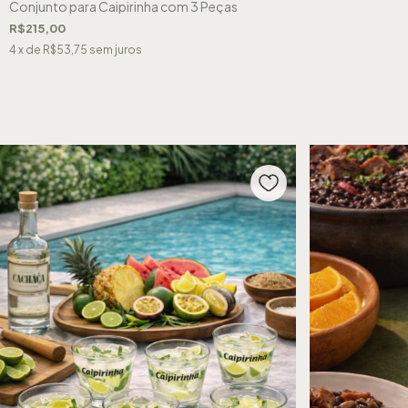
Conjunto para Caipirinha com 3 Peças
R$215,00
4
x de
R$53,75
sem juros