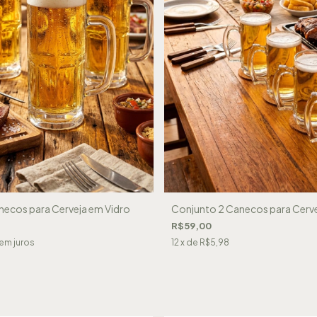
necos para Cerveja em Vidro
Conjunto 2 Canecos para Cerve
R$59,00
em juros
12
x de
R$5,98