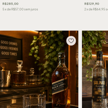
R$285,00
R$129,90
5
x de
R$57,00
sem juros
2
x de
R$64,95
s