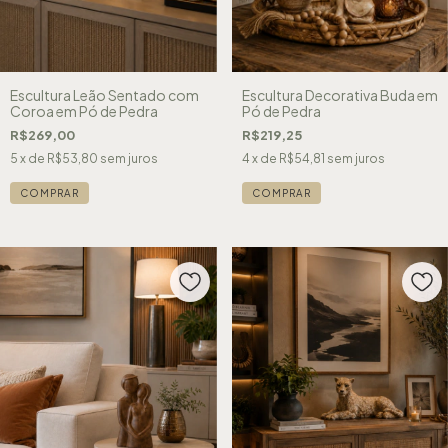
Escultura Leão Sentado com
Escultura Decorativa Buda em
Coroa em Pó de Pedra
Pó de Pedra
R$269,00
R$219,25
5
x de
R$53,80
sem juros
4
x de
R$54,81
sem juros