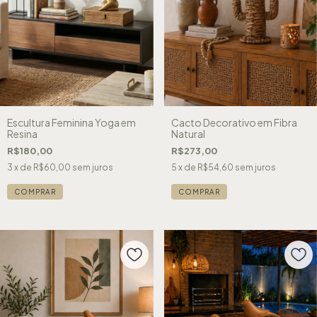
Escultura Feminina Yoga em
Cacto Decorativo em Fibra
Resina
Natural
R$180,00
R$273,00
3
x de
R$60,00
sem juros
5
x de
R$54,60
sem juros