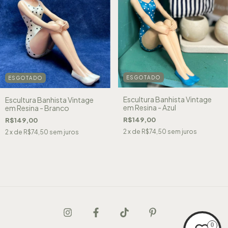
ESGOTADO
ESGOTADO
Escultura Banhista Vintage
Escultura Banhista Vintage
em Resina - Azul
em Resina - Branco
R$149,00
R$149,00
2
x de
R$74,50
sem juros
2
x de
R$74,50
sem juros
0