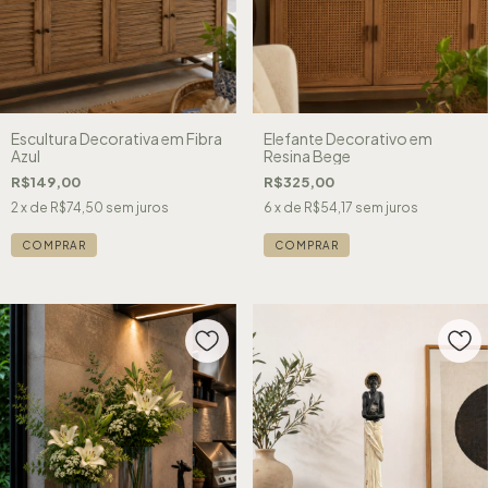
Escultura Decorativa em Fibra
Elefante Decorativo em
Azul
Resina Bege
R$149,00
R$325,00
2
x de
R$74,50
sem juros
6
x de
R$54,17
sem juros