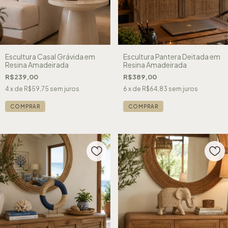
Escultura Casal Grávida em
Escultura Pantera Deitada em
Resina Amadeirada
Resina Amadeirada
R$239,00
R$389,00
4
x de
R$59,75
sem juros
6
x de
R$64,83
sem juros