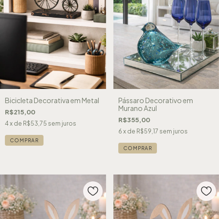
Bicicleta Decorativa em Metal
Pássaro Decorativo em
Murano Azul
R$215,00
R$355,00
4
x de
R$53,75
sem juros
6
x de
R$59,17
sem juros