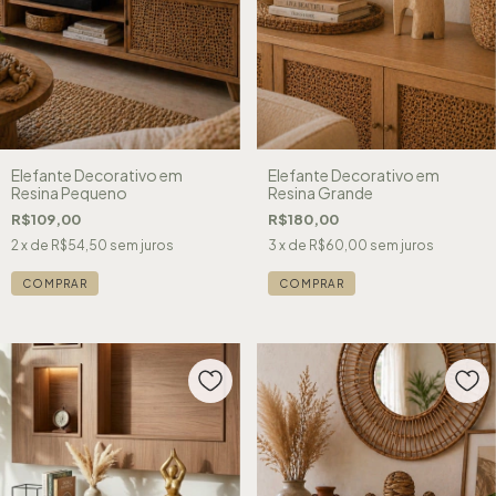
Elefante Decorativo em
Elefante Decorativo em
Resina Pequeno
Resina Grande
R$109,00
R$180,00
2
x de
R$54,50
sem juros
3
x de
R$60,00
sem juros