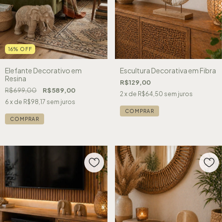
16
%
OFF
Elefante Decorativo em
Escultura Decorativa em Fibra
Resina
R$129,00
R$699,00
R$589,00
2
x de
R$64,50
sem juros
6
x de
R$98,17
sem juros