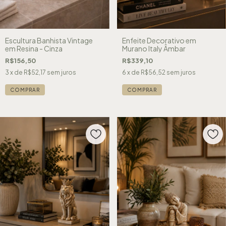
Escultura Banhista Vintage
Enfeite Decorativo em
em Resina - Cinza
Murano Italy Âmbar
R$156,50
R$339,10
3
x de
R$52,17
sem juros
6
x de
R$56,52
sem juros