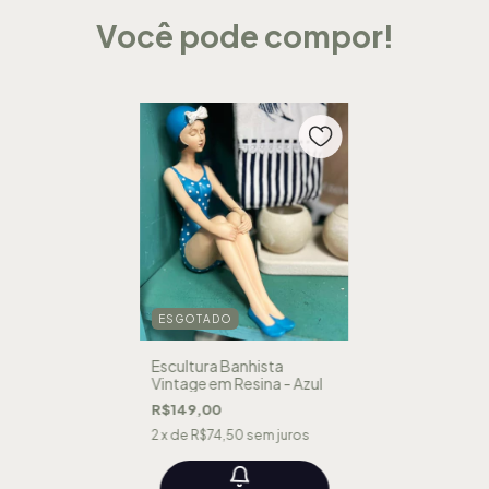
Você pode compor!
ESGOTADO
Escultura Banhista
Vintage em Resina - Azul
R$149,00
2
x de
R$74,50
sem juros