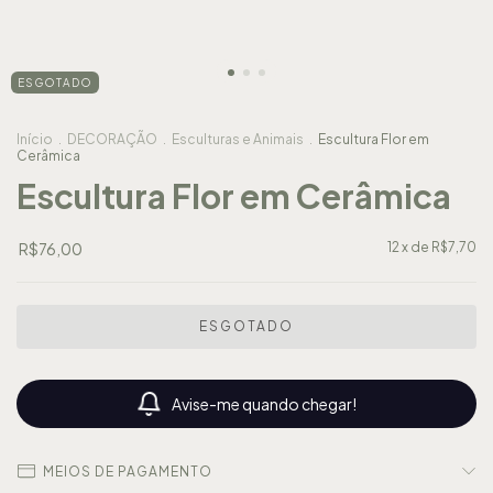
ESGOTADO
Início
.
DECORAÇÃO
.
Esculturas e Animais
.
Escultura Flor em
Cerâmica
Escultura Flor em Cerâmica
R$76,00
12
x de
R$7,70
Avise-me quando chegar!
MEIOS DE PAGAMENTO